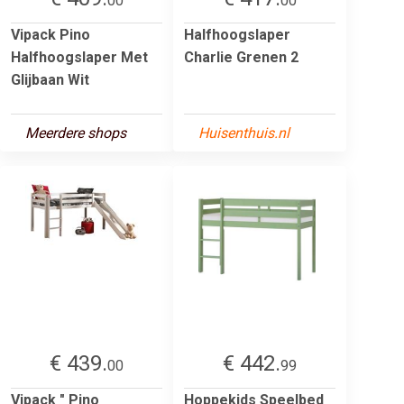
00
00
Vipack Pino
Halfhoogslaper
Halfhoogslaper Met
Charlie Grenen 2
Glijbaan Wit
Meerdere shops
Huisenthuis.nl
€ 439.
€ 442.
00
99
Vipack " Pino
Hoppekids Speelbed