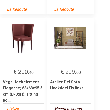
La Redoute
La Redoute
€ 290.
€ 299.
40
00
Vega Hoekelement
Atelier Del Sofa
Elegance; 63x63x95.5
Hoekdeel Fly links |
cm (BxDxH); zitting
bo...
LUSINI
Meerdere shops