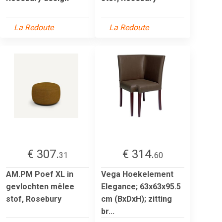
La Redoute
La Redoute
€ 307.
€ 314.
31
60
AM.PM Poef XL in
Vega Hoekelement
gevlochten mêlee
Elegance; 63x63x95.5
stof, Rosebury
cm (BxDxH); zitting
br...