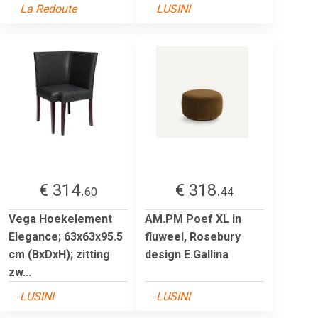
La Redoute
LUSINI
€ 314.
€ 318.
60
44
Vega Hoekelement
AM.PM Poef XL in
Elegance; 63x63x95.5
fluweel, Rosebury
cm (BxDxH); zitting
design E.Gallina
zw...
LUSINI
LUSINI