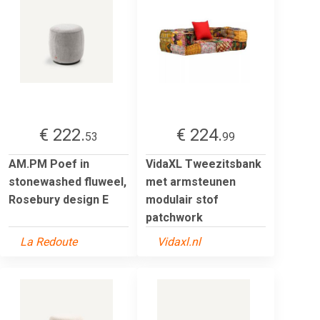
€ 222.
€ 224.
53
99
AM.PM Poef in
VidaXL Tweezitsbank
stonewashed fluweel,
met armsteunen
Rosebury design E
modulair stof
patchwork
La Redoute
Vidaxl.nl