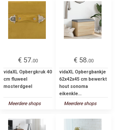
€ 57.
€ 58.
00
00
vidaXL Opbergkruk 40
vidaXL Opbergbankje
cm fluweel
62x42x45 cm bewerkt
mosterdgeel
hout sonoma
eikenkle...
Meerdere shops
Meerdere shops