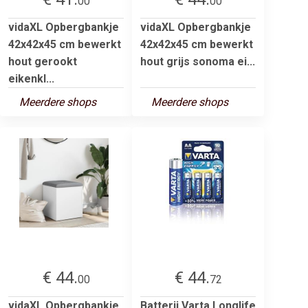
00
00
vidaXL Opbergbankje
vidaXL Opbergbankje
42x42x45 cm bewerkt
42x42x45 cm bewerkt
hout gerookt
hout grijs sonoma ei...
eikenkl...
Meerdere shops
Meerdere shops
€ 44.
€ 44.
00
72
vidaXL Opbergbankje
Batterij Varta Longlife