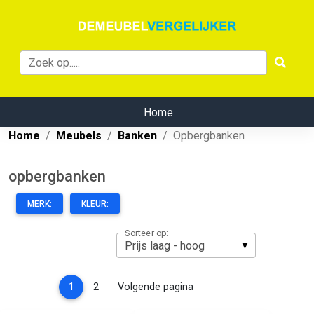
Home
Home
Meubels
Banken
Opbergbanken
opbergbanken
MERK:
KLEUR:
Sorteer op:
(current)
1
2
Volgende pagina