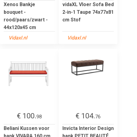
Xenos Bankje
vidaXL Vloer Sofa Bed
bouquet -
2-in-1 Taupe 74x77x81
rood/paars/zwart -
cm Stof
44x120x45 cm
Vidaxl.nl
Vidaxl.nl
€ 100.
€ 104.
98
76
Beliani Kussen voor
Invicta Interior Design
bank VIVARA 160 cm
bank PETIT BEAUTÉ