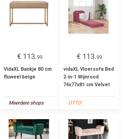
€ 113.
€ 113.
99
99
VidaXL Bankje 80 cm
vidaXL Vloersofa Bed
fluweel beige
2-in-1 Wijnrood
74x77x81 cm Velvet
Meerdere shops
OTTO