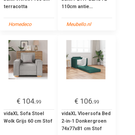
terracotta
110cm antie...
Homedeco
Meubello.nl
€ 104.
€ 106.
99
99
vidaXL Sofa Stoel
vidaXL Vloersofa Bed
Wolk Grijs 60 cm Stof
2-in-1 Donkergroen
74x77x81 cm Stof