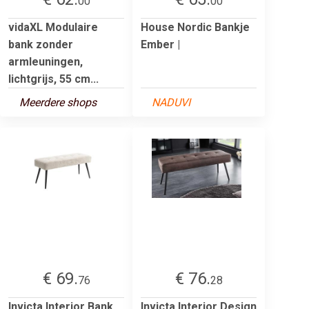
00
00
vidaXL Modulaire
House Nordic Bankje
bank zonder
Ember |
armleuningen,
lichtgrijs, 55 cm...
Meerdere shops
NADUVI
€ 69.
€ 76.
76
28
Invicta Interior Bank
Invicta Interior Design