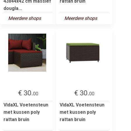
43x44x42 cm massief
rattan bruin
dougla...
Meerdere shops
Meerdere shops
€ 30.
€ 30.
00
00
VidaXL Voetensteun
VidaXL Voetensteun
met kussen poly
met kussen poly
rattan bruin
rattan bruin