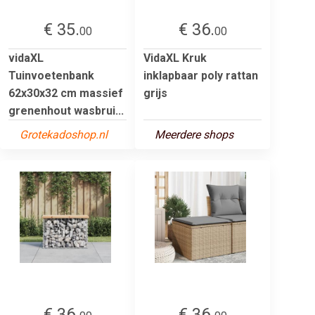
€ 35.
€ 36.
00
00
vidaXL
VidaXL Kruk
Tuinvoetenbank
inklapbaar poly rattan
62x30x32 cm massief
grijs
grenenhout wasbrui...
Grotekadoshop.nl
Meerdere shops
€ 36.
€ 36.