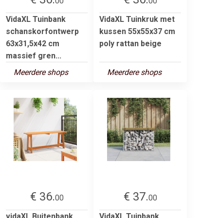
00
00
VidaXL Tuinbank
VidaXL Tuinkruk met
schanskorfontwerp
kussen 55x55x37 cm
63x31,5x42 cm
poly rattan beige
massief gren...
Meerdere shops
Meerdere shops
€ 36.
€ 37.
00
00
vidaXL Buitenbank
VidaXL Tuinbank