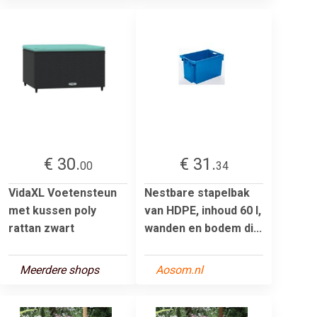
€ 30.
€ 31.
00
34
VidaXL Voetensteun
Nestbare stapelbak
met kussen poly
van HDPE, inhoud 60 l,
rattan zwart
wanden en bodem di...
Meerdere shops
Aosom.nl