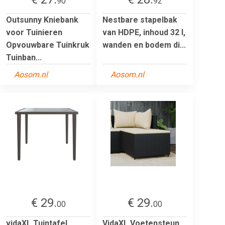
90
92
Outsunny Kniebank
Nestbare stapelbak
voor Tuinieren
van HDPE, inhoud 32 l,
Opvouwbare Tuinkruk
wanden en bodem di...
Tuinban...
Aosom.nl
Aosom.nl
€ 29.
€ 29.
00
00
vidaXL Tuintafel
VidaXL Voetensteun