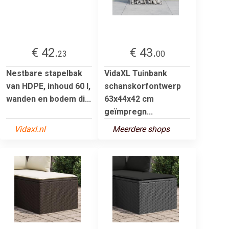
€ 42.
€ 43.
23
00
Nestbare stapelbak
VidaXL Tuinbank
van HDPE, inhoud 60 l,
schanskorfontwerp
wanden en bodem di...
63x44x42 cm
geïmpregn...
Vidaxl.nl
Meerdere shops