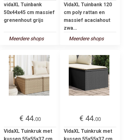
vidaXL Tuinbank
VidaXL Tuinbank 120
50x44x45 cm massief
cm poly rattan en
grenenhout grijs
massief acaciahout
zwa...
Meerdere shops
Meerdere shops
€ 44.
€ 44.
00
00
VidaXL Tuinkruk met
VidaXL Tuinkruk met
kussen 55x55x37 cm
kussen 55x55x37 cm