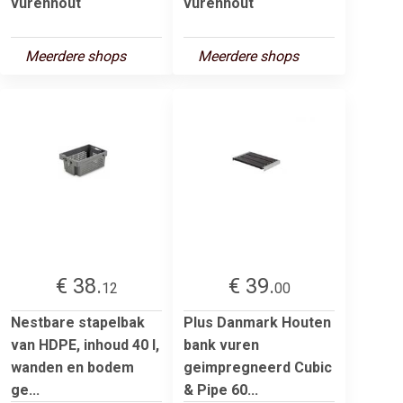
vurenhout
vurenhout
Meerdere shops
Meerdere shops
€ 38.
€ 39.
12
00
Nestbare stapelbak
Plus Danmark Houten
van HDPE, inhoud 40 l,
bank vuren
wanden en bodem
geimpregneerd Cubic
ge...
& Pipe 60...